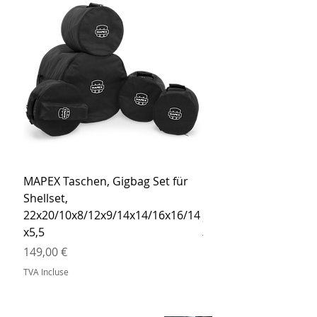
MAPEX Taschen, Gigbag Set für
MEINL Cymbals Pro St
Shellset,
MSBCB Coyote Brow
22x20/10x8/12x9/14x14/16x16/14
Prix
34,90 €
x5,5
TVA Incluse
Prix
149,00 €
TVA Incluse