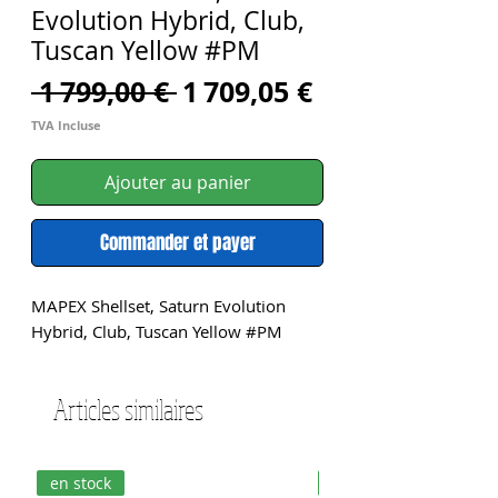
Evolution Hybrid, Club,
Tuscan Yellow #PM
Prix
Prix
 1 799,00 € 
1 709,05 €
original
promotionne
TVA Incluse
Ajouter au panier
Commander et payer
MAPEX Shellset, Saturn Evolution 
Hybrid, Club, Tuscan Yellow #PM
Articles similaires
en stock
en stock