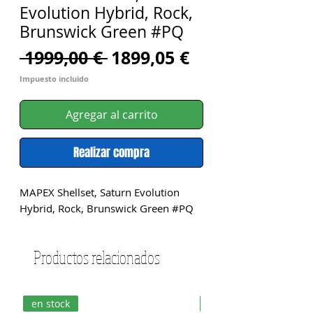
Evolution Hybrid, Rock,
Brunswick Green #PQ
Precio
Precio
 1999,00 € 
1899,05 €
de
Impuesto incluido
oferta
Agregar al carrito
Realizar compra
MAPEX Shellset, Saturn Evolution 
Hybrid, Rock, Brunswick Green #PQ
Productos relacionados
en stock
en stock