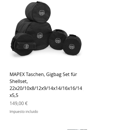
MAPEX Taschen, Gigbag Set für
MEINL Cymbals Pro St
Shellset,
MSBCB Coyote Brow
22x20/10x8/12x9/14x14/16x16/14
Precio
34,90 €
x5,5
Impuesto incluido
Precio
149,00 €
Impuesto incluido