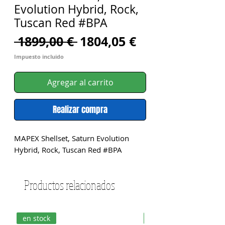
Evolution Hybrid, Rock,
Tuscan Red #BPA
Precio
Precio
 1899,00 € 
1804,05 €
de
Impuesto incluido
oferta
Agregar al carrito
Realizar compra
MAPEX Shellset, Saturn Evolution 
Hybrid, Rock, Tuscan Red #BPA
Productos relacionados
en stock
en stock