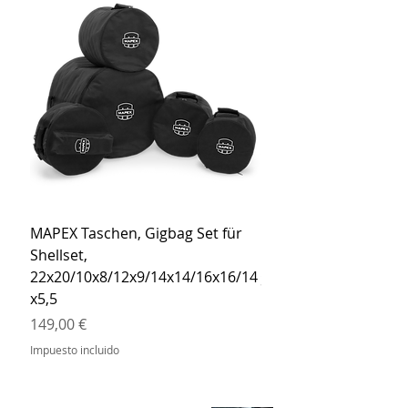
MAPEX Taschen, Gigbag Set für
MEINL Cymbals Pro St
Shellset,
MSBCB Coyote Brow
22x20/10x8/12x9/14x14/16x16/14
Precio
34,90 €
x5,5
Impuesto incluido
Precio
149,00 €
Impuesto incluido