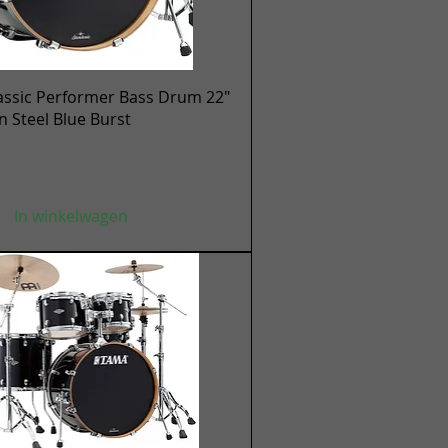
Snel overzicht
assic Performer Bass Drum 22"
en Steel Blue Burst
In winkelwagen