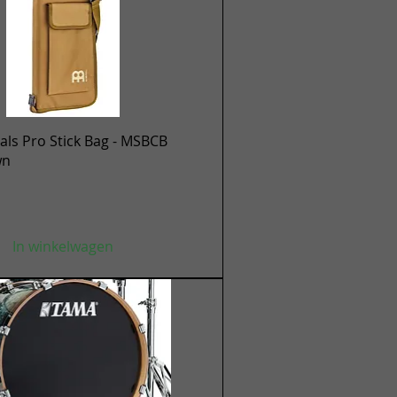
Snel overzicht
ls Pro Stick Bag - MSBCB
wn
In winkelwagen