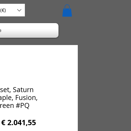
(€)
e
set, Saturn
ple, Fusion,
Green #PQ
Normale
Verkoopprijs
€ 2.041,55