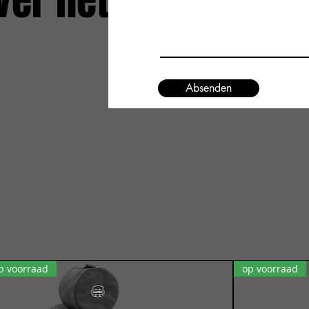
ver het
Absenden
p voorraad
op voorraad