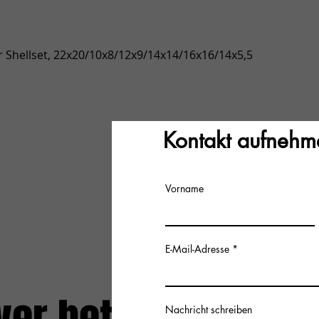
Snel overzicht
 Shellset, 22x20/10x8/12x9/14x14/16x16/14x5,5
Kontakt aufnehm
Vorname
E-Mail-Adresse
Nachricht schreiben