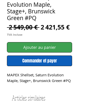
Evolution Maple,
Stage+, Brunswick
Green #PQ
Prix
Prix
 2 549,00 € 
2 421,55 €
original
promotionne
TVA Incluse
Ajouter au panier
Commander et payer
MAPEX Shellset, Saturn Evolution 
Maple, Stage+, Brunswick Green #PQ
Articles similaires