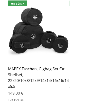
en stock
en stock
MAPEX Taschen, Gigbag Set für
MEINL Cymbals Pro St
Shellset,
MSBCB Coyote Brow
22x20/10x8/12x9/14x14/16x16/14
Prix
34,90 €
x5,5
TVA Incluse
Prix
149,00 €
TVA Incluse