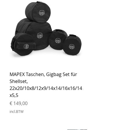
MAPEX Taschen, Gigbag Set für
MEINL Cymbals Pro St
Shellset,
MSBCB Coyote Brow
22x20/10x8/12x9/14x14/16x16/14
Prijs
€ 34,90
x5,5
incl.BTW
Prijs
€ 149,00
incl.BTW