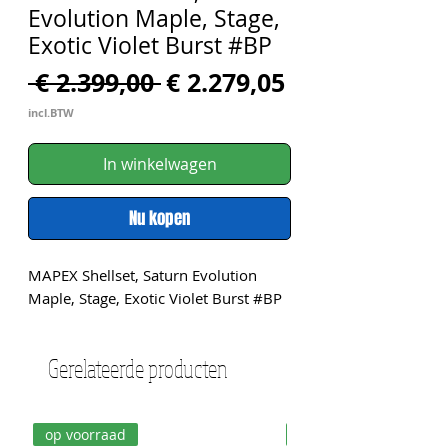
Evolution Maple, Stage,
Exotic Violet Burst #BP
Normale
Verkoopprijs
 € 2.399,00 
€ 2.279,05
prijs
incl.BTW
In winkelwagen
Nu kopen
MAPEX Shellset, Saturn Evolution 
Maple, Stage, Exotic Violet Burst #BP
Gerelateerde producten
op voorraad
op voorraad