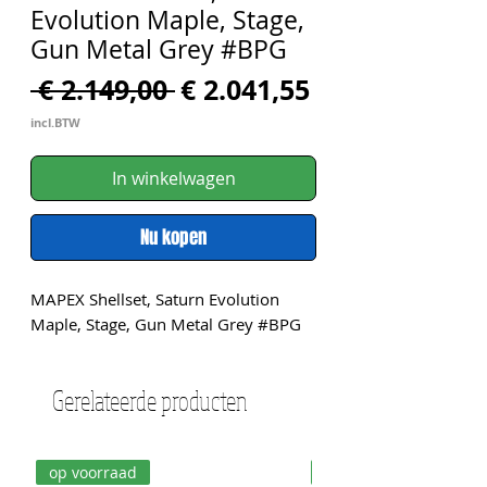
Evolution Maple, Stage,
Gun Metal Grey #BPG
Normale
Verkoopprijs
 € 2.149,00 
€ 2.041,55
prijs
incl.BTW
In winkelwagen
Nu kopen
MAPEX Shellset, Saturn Evolution 
Maple, Stage, Gun Metal Grey #BPG
Gerelateerde producten
op voorraad
op voorraad