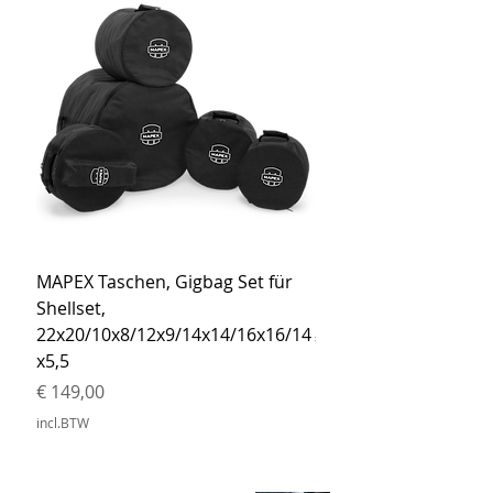
MAPEX Taschen, Gigbag Set für
MEINL Cymbals Pro St
Shellset,
MSBCB Coyote Brow
22x20/10x8/12x9/14x14/16x16/14
Prijs
€ 34,90
x5,5
incl.BTW
Prijs
€ 149,00
incl.BTW