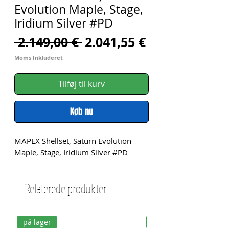
Evolution Maple, Stage,
Iridium Silver #PD
Regulær
Salgspris
 2.149,00 € 
2.041,55 €
pris
Moms Inkluderet
Tilføj til kurv
Køb nu
MAPEX Shellset, Saturn Evolution 
Maple, Stage, Iridium Silver #PD
Relaterede produkter
på lager
på lager