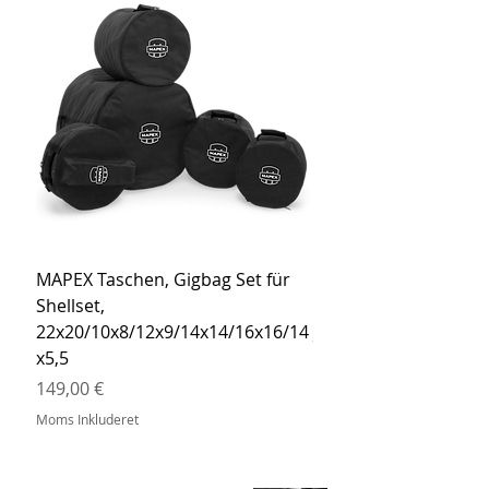
MAPEX Taschen, Gigbag Set für
MEINL Cymbals Pro St
Shellset,
MSBCB Coyote Brow
22x20/10x8/12x9/14x14/16x16/14
Pris
34,90 €
x5,5
Moms Inkluderet
Pris
149,00 €
Moms Inkluderet