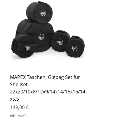
MAPEX Taschen, Gigbag Set für
MEINL Cymbals Pro St
Shellset,
MSBCB Coyote Brow
22x20/10x8/12x9/14x14/16x16/14
Preis
34,90 €
x5,5
inkl. MwSt.
Preis
149,00 €
inkl. MwSt.