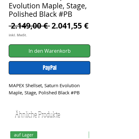
Evolution Maple, Stage,
Polished Black #PB
Standardpreis
Sale-
 2.149,00 € 
2.041,55 €
Preis
inkl. MwSt.
In den Warenkorb
PayPal
MAPEX Shellset, Saturn Evolution 
Maple, Stage, Polished Black #PB
Ähnliche Produkte
auf Lager
auf Lager