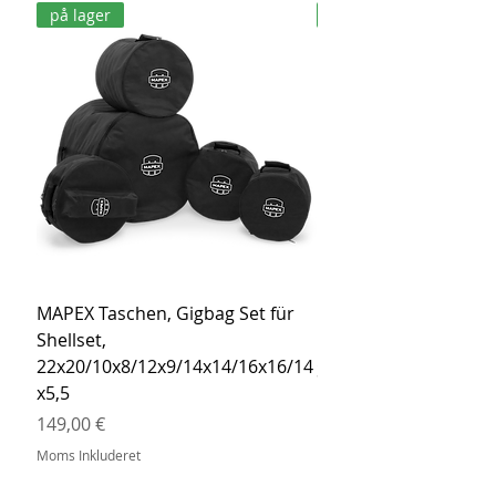
på lager
på lager
MAPEX Taschen, Gigbag Set für
MEINL Cymbals Pro St
Shellset,
MSBCB Coyote Brow
22x20/10x8/12x9/14x14/16x16/14
Pris
34,90 €
x5,5
Moms Inkluderet
Pris
149,00 €
Moms Inkluderet