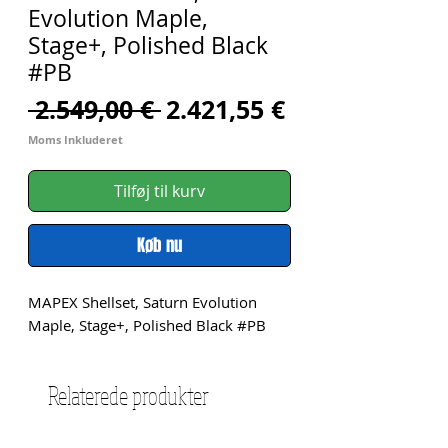
Evolution Maple,
Stage+, Polished Black
#PB
Regulær
Salgspris
 2.549,00 € 
2.421,55 €
pris
Moms Inkluderet
Tilføj til kurv
Køb nu
MAPEX Shellset, Saturn Evolution 
Maple, Stage+, Polished Black #PB
Relaterede produkter