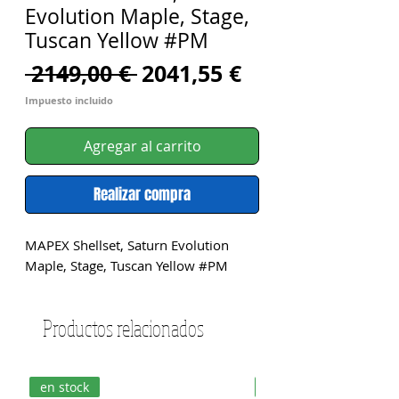
Evolution Maple, Stage,
Tuscan Yellow #PM
Precio
Precio
 2149,00 € 
2041,55 €
de
Impuesto incluido
oferta
Agregar al carrito
Realizar compra
MAPEX Shellset, Saturn Evolution 
Maple, Stage, Tuscan Yellow #PM
Productos relacionados
en stock
en stock