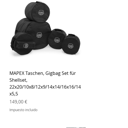
MAPEX Taschen, Gigbag Set für
MEINL Cymbals Pro St
Shellset,
MSBCB Coyote Brow
22x20/10x8/12x9/14x14/16x16/14
Precio
34,90 €
x5,5
Impuesto incluido
Precio
149,00 €
Impuesto incluido