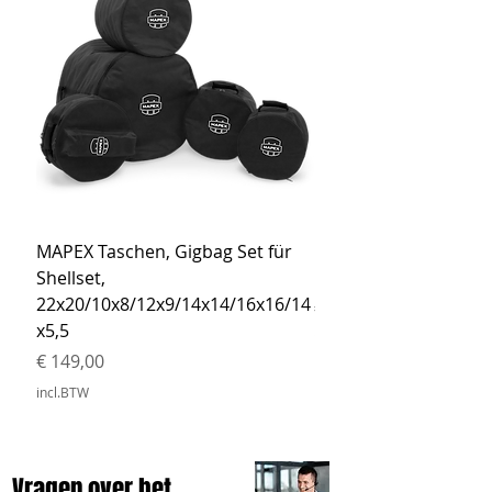
MAPEX Taschen, Gigbag Set für
MEINL Cymbals Pro St
Shellset,
MSBCB Coyote Brow
22x20/10x8/12x9/14x14/16x16/14
Prijs
€ 34,90
x5,5
incl.BTW
Prijs
€ 149,00
incl.BTW
Vragen over het