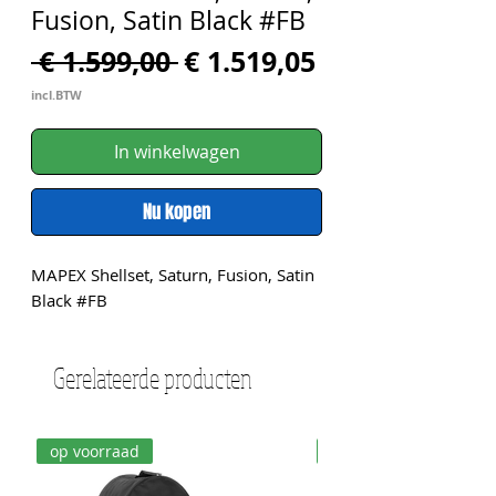
Fusion, Satin Black #FB
Normale
Verkoopprijs
 € 1.599,00 
€ 1.519,05
prijs
incl.BTW
In winkelwagen
Nu kopen
MAPEX Shellset, Saturn, Fusion, Satin 
Black #FB
Gerelateerde producten
op voorraad
op voorraad