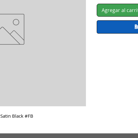
Agregar al carri
R
 Satin Black #FB