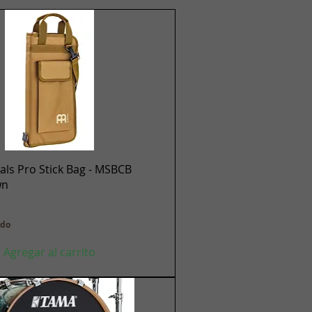
Vista rápida
ls Pro Stick Bag - MSBCB
wn
ido
Agregar al carrito