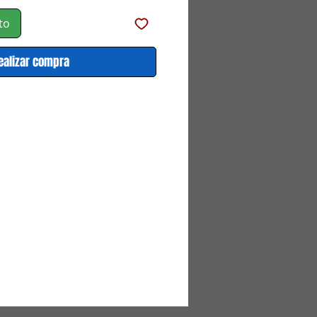
oferta
to
ealizar compra