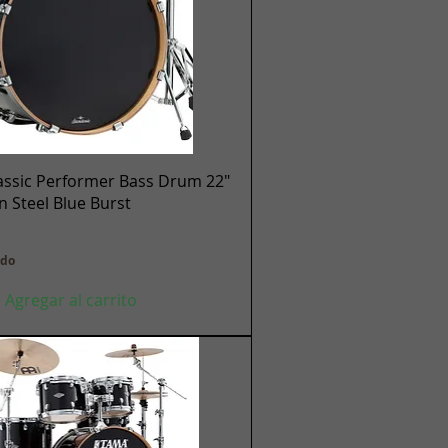
Vista rápida
assic Performer Bass Drum 22"
en Steel Blue Burst
ido
Agregar al carrito