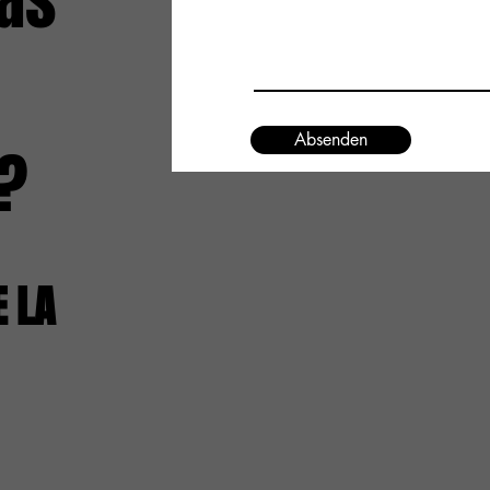
as
Absenden
?
E LA