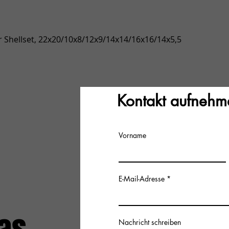
Vista rápida
 Shellset, 22x20/10x8/12x9/14x14/16x16/14x5,5
Kontakt aufnehm
Vorname
E-Mail-Adresse
Nachricht schreiben