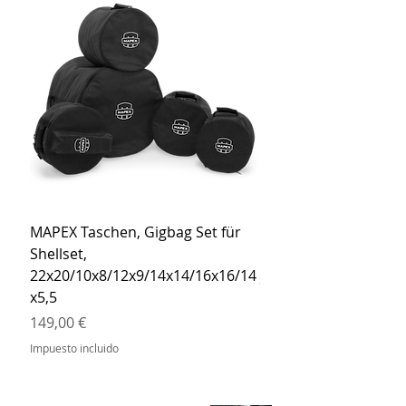
MAPEX Taschen, Gigbag Set für
MEINL Cymbals Pro St
Shellset,
MSBCB Coyote Brow
22x20/10x8/12x9/14x14/16x16/14
Precio
34,90 €
x5,5
Impuesto incluido
Precio
149,00 €
Impuesto incluido