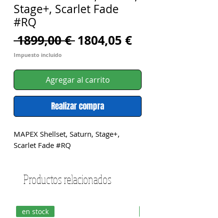
Stage+, Scarlet Fade
#RQ
Precio
Precio
 1899,00 € 
1804,05 €
de
Impuesto incluido
oferta
Agregar al carrito
Realizar compra
MAPEX Shellset, Saturn, Stage+, 
Scarlet Fade #RQ
Productos relacionados
en stock
en stock