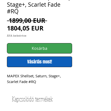
Stage+, Scarlet Fade
#RQ
Szokásos
 1899,00 EUR 
Akciós
ár
1804,05 EUR
ár
ÁFA beleértve
Kosárba
Vásárlás most!
MAPEX Shellset, Saturn, Stage+, 
Scarlet Fade #RQ
Kapcsolódó termékek