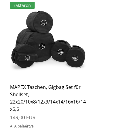
raktáron
raktáron
MAPEX Taschen, Gigbag Set für
MEINL Cymbals Pro St
Shellset,
MSBCB Coyote Brow
22x20/10x8/12x9/14x14/16x16/14
Ár
34,90 EUR
x5,5
ÁFA beleértve
Ár
149,00 EUR
ÁFA beleértve