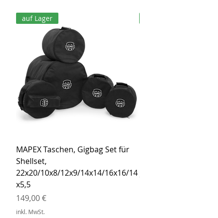
auf Lager
auf Lager
MAPEX Taschen, Gigbag Set für
MEINL Cymbals Pro St
Shellset,
MSBCB Coyote Brow
22x20/10x8/12x9/14x14/16x16/14
Preis
34,90 €
x5,5
inkl. MwSt.
Preis
149,00 €
inkl. MwSt.