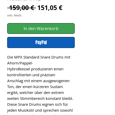
Standardpreis
Sale-
 159,00 € 
151,05 €
Preis
inkl. MwSt.
In den Warenkorb
PayPal
Die MPX Standard Snare Drums mit
Ahorn/Pappel-
Hybridkessel produzieren einen
kontrollierten und präzisen
Anschlag mit einem ausgewogenen
Ton, der einen kürzeren Sustain
ergibt, welcher über den extrem
weiten Stimmbereich konstant bleibt.
Diese Snare Drums eignen sich für
jeden Musikstil und sprechen sowohl