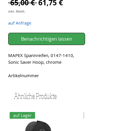
Standardpreis
Sale-
 65,00 € 
61,75 €
Preis
inkl. MwSt.
auf Anfrage
Benachrichtigen lassen
MAPEX Spannreifen, 0147-1410,
Sonic Saver Hoop, chrome
Artikelnummer
Ähnliche Produkte
auf Lager
auf Lager