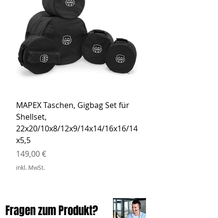
MAPEX Taschen, Gigbag Set für
MEINL Cymbals Pro St
Shellset,
MSBCB Coyote Brow
22x20/10x8/12x9/14x14/16x16/14
Preis
34,90 €
x5,5
inkl. MwSt.
Preis
149,00 €
inkl. MwSt.
Fragen zum Produkt?