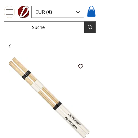
EUR (€)