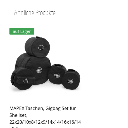
Ähnliche Produkte
auf Lager
auf Lager
MAPEX Taschen, Gigbag Set für
MEINL Cymbals Pro St
Shellset,
MSBCB Coyote Brow
22x20/10x8/12x9/14x14/16x16/14
Preis
34,90 €