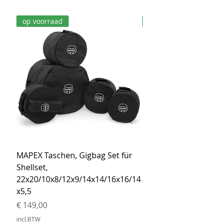
op voorraad
op voorraad
MAPEX Taschen, Gigbag Set für
MEINL Cymbals Pro St
Shellset,
MSBCB Coyote Brow
22x20/10x8/12x9/14x14/16x16/14
Prijs
€ 34,90
x5,5
incl.BTW
Prijs
€ 149,00
incl.BTW