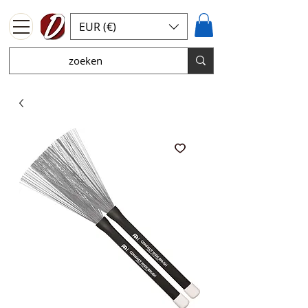
EUR (€)