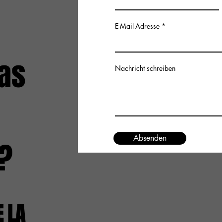
E-Mail-Adresse
as
Nachricht schreiben
Absenden
?
E LA