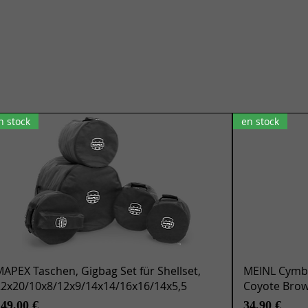
n stock
en stock
Vista rápida
APEX Taschen, Gigbag Set für Shellset,
MEINL Cymba
22x20/10x8/12x9/14x14/16x16/14x5,5
Coyote Bro
recio
Precio
149,00 €
34,90 €