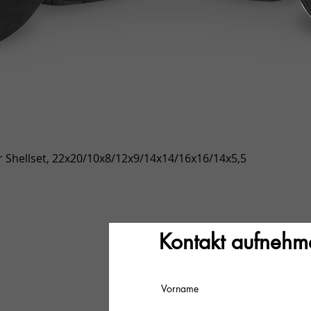
Vista rápida
 Shellset, 22x20/10x8/12x9/14x14/16x16/14x5,5
Kontakt aufnehm
Vorname