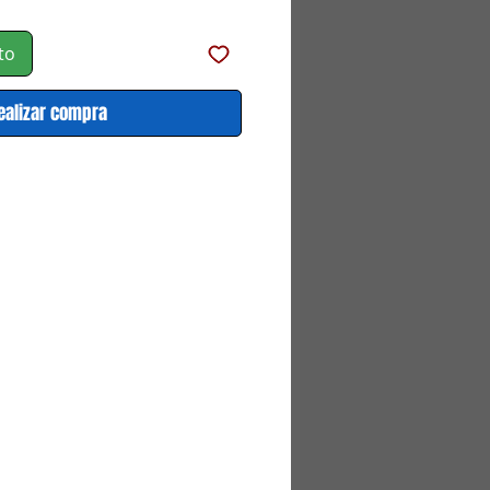
to
ealizar compra