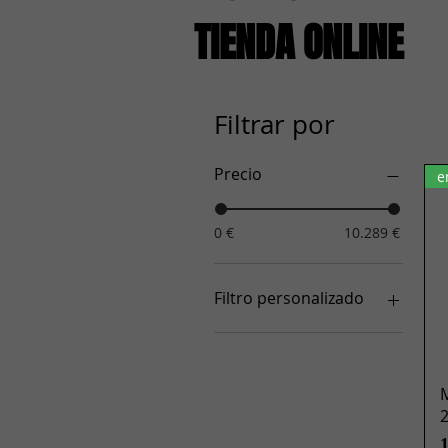
TIENDA ONLINE
Filtrar por
Precio
e
0 €
10.289 €
Filtro personalizado
Juegos de batería
Trampas
Platillos
M
Zubehör Sticks / Pads /
Taschen / Hardware
P