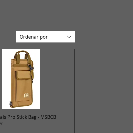
Ordenar por
Vista rápida
ls Pro Stick Bag - MSBCB
wn