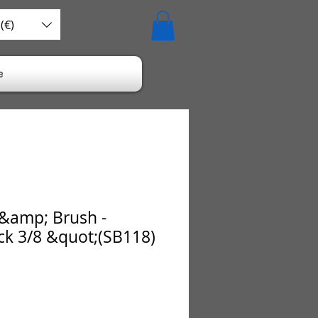
(€)
e
 &amp; Brush -
ck 3/8 &quot;(SB118)
o