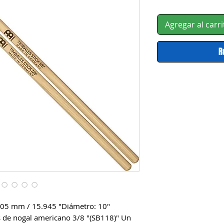
Agregar al carri
R
405 mm / 15.945 "Diámetro: 10" 
 de nogal americano 3/8 "(SB118)" Un 