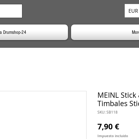
EUR 
 a Drumshop-24
Mor
MEINL Stick
Timbales Sti
SKU: SB118
Preci
7,90 €
Impuesto incluido