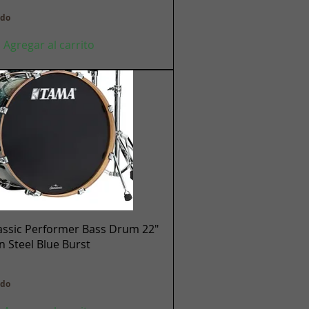
ido
Agregar al carrito
Vista rápida
assic Performer Bass Drum 22"
en Steel Blue Burst
ido