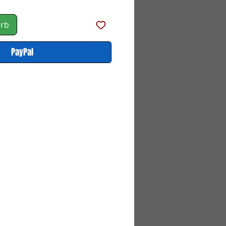
orb
PayPal