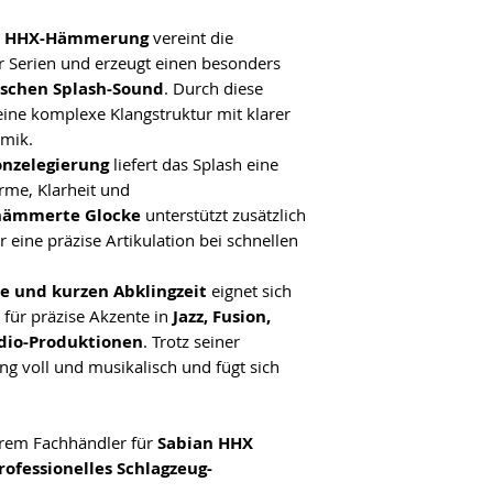
nd HHX-Hämmerung
vereint die
r Serien und erzeugt einen besonders
ischen Splash-Sound
. Durch diese
ne komplexe Klangstruktur mit klarer
amik.
onzelegierung
liefert das Splash eine
me, Klarheit und
hämmerte Glocke
unterstützt zusätzlich
r eine präzise Artikulation bei schnellen
e und kurzen Abklingzeit
eignet sich
 für präzise Akzente in
Jazz, Fusion,
dio-Produktionen
. Trotz seiner
g voll und musikalisch und fügt sich
rem Fachhändler für
Sabian HHX
ofessionelles Schlagzeug-