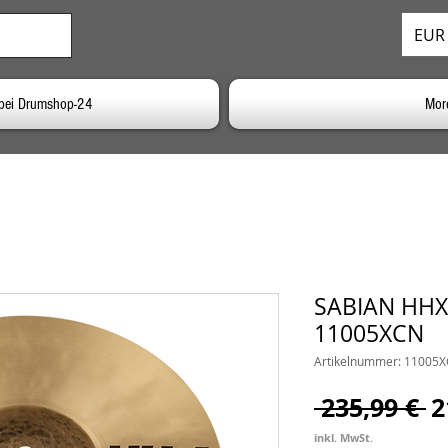
EUR 
bei Drumshop-24
Mor
SABIAN HHX 
11005XCN
Artikelnummer: 11005
S
 235,99 € 
2
inkl. MwSt.