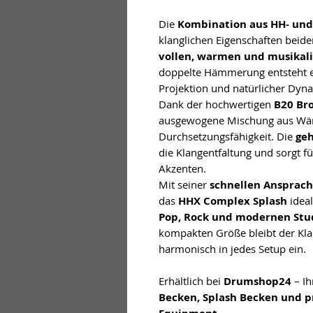
Die
Kombination aus HH- u
klanglichen Eigenschaften beide
vollen, warmen und musikal
doppelte Hämmerung entsteht ei
Projektion und natürlicher Dyn
Dank der hochwertigen
B20 Br
ausgewogene Mischung aus Wär
Durchsetzungsfähigkeit. Die
ge
die Klangentfaltung und sorgt fü
Akzenten.
Mit seiner
schnellen Ansprach
das
HHX Complex Splash
ideal
Pop, Rock und modernen Stu
kompakten Größe bleibt der Klan
harmonisch in jedes Setup ein.
Erhältlich bei
Drumshop24
– Ih
Becken, Splash Becken und pr
.