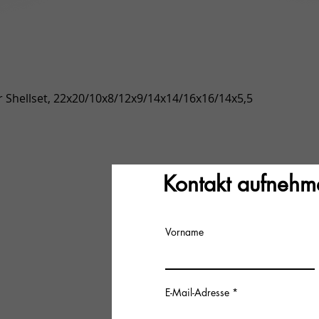
Schnellansicht
 Shellset, 22x20/10x8/12x9/14x14/16x16/14x5,5
Kontakt aufnehm
Vorname
E-Mail-Adresse