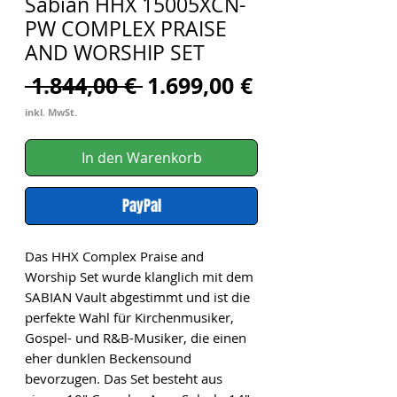
Sabian HHX 15005XCN-
PW COMPLEX PRAISE
AND WORSHIP SET
Standardpreis
Sale-
 1.844,00 € 
1.699,00 €
Preis
inkl. MwSt.
In den Warenkorb
PayPal
Das HHX Complex Praise and
Worship Set wurde klanglich mit dem
SABIAN Vault abgestimmt und ist die
perfekte Wahl für Kirchenmusiker,
Gospel- und R&B-Musiker, die einen
eher dunklen Beckensound
bevorzugen. Das Set besteht aus