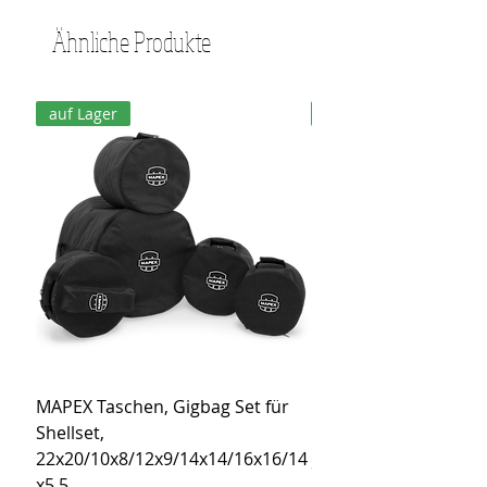
Ähnliche Produkte
auf Lager
auf Lager
MAPEX Taschen, Gigbag Set für
MEINL Cymbals Pro St
Shellset,
MSBCB Coyote Brow
22x20/10x8/12x9/14x14/16x16/14
Preis
34,90 €
x5,5