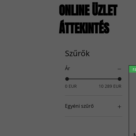
ONLINE ÜZLET
ÁTTEKINTÉS
Szűrők
Ár
r
0 EUR
10 289 EUR
Egyéni szűrő
Dobkészletek
Tüskék
Cintányérok
M