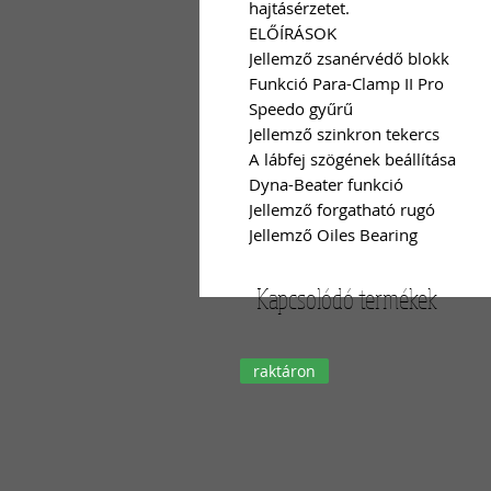
hajtásérzetet.
ELŐÍRÁSOK
Jellemző zsanérvédő blokk
Funkció Para-Clamp II Pro
Speedo gyűrű
Jellemző szinkron tekercs
A lábfej szögének beállítása
Dyna-Beater funkció
Jellemző forgatható rugó
Jellemző Oiles Bearing
Kapcsolódó termékek
raktáron