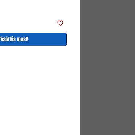
ár
ár
Vásárlás most!