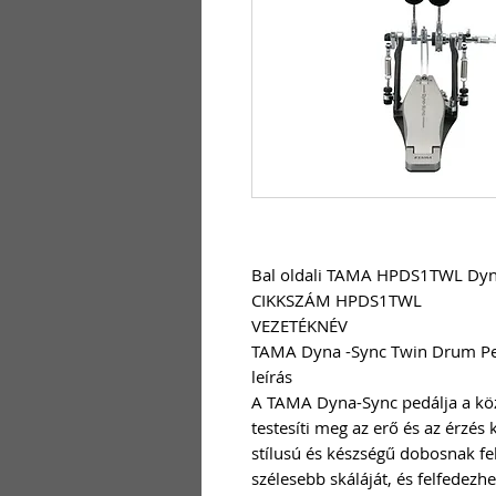
Bal oldali TAMA HPDS1TWL Dyna
CIKKSZÁM HPDS1TWL
VEZETÉKNÉV
TAMA Dyna -Sync Twin Drum Peda
leírás
A TAMA Dyna-Sync pedálja a köz
testesíti meg az erő és az érzés
stílusú és készségű dobosnak fe
szélesebb skáláját, és felfedezh