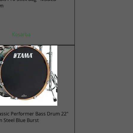
wn
Kosárba
Gyorsnézet
assic Performer Bass Drum 22"
en Steel Blue Burst