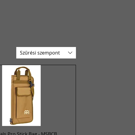
Szűrési szempont
Gyorsnézet
ls Pro Stick Bag - MSBCB