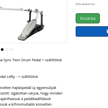
ÁFA beleértve
Kosárba
-Sync Twin Drum Pedal + szállítótok
l Lefty - + szállítótok
vetlen hajtáspedál új egyensúlyát
 között. Izgatottan várjuk, hogy minden
lajánlhassuk a pedálbeállítások
essük a kifinomultabb közvetlen