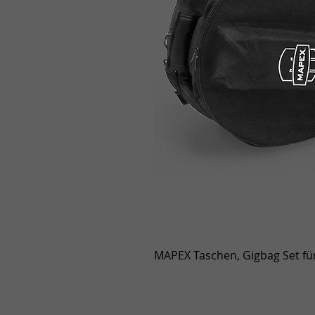
MAPEX Taschen, Gigbag Set für
Ár
149,00 EUR
ÁFA beleértve