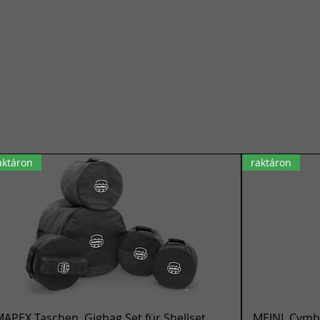
aktáron
raktáron
Gyorsnézet
APEX Taschen, Gigbag Set für Shellset,
MEINL Cymba