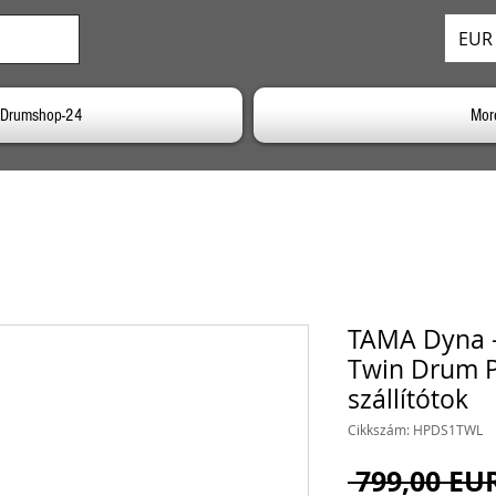
EUR 
a Drumshop-24
Mor
TAMA Dyna 
Twin Drum Pe
szállítótok
Cikkszám: HPDS1TWL
 799,00 EU