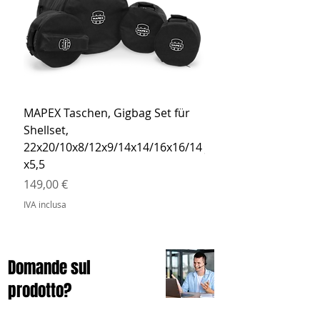
MAPEX Taschen, Gigbag Set für
MEINL Cymbals Pro St
Shellset,
MSBCB Coyote Brow
22x20/10x8/12x9/14x14/16x16/14
Prezzo
34,90 €
x5,5
IVA inclusa
Prezzo
149,00 €
IVA inclusa
Domande sul
prodotto?