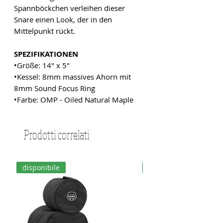
Spannböckchen verleihen dieser
Snare einen Look, der in den
Mittelpunkt rückt.
SPEZIFIKATIONEN
•Größe: 14" x 5"
•Kessel: 8mm massives Ahorn mit
8mm Sound Focus Ring
•Farbe: OMP - Oiled Natural Maple
Prodotti correlati
disponibile
disponibile