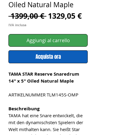
Oiled Natural Maple
Prezzo
Prezzo
 1399,00 € 
1329,05 €
regolare
scontato
IVA inclusa
Aggiungi al carrello
Acquista ora
TAMA STAR Reserve Snaredrum
14" x 5" Oiled Natural Maple
ARTIKELNUMMER TLM145S-OMP
Beschreibung
TAMA hat eine Snare entwickelt, die
mit den dynamischsten Spielern der
Welt mithalten kann. Sie heißt Star