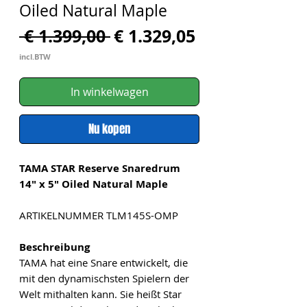
Oiled Natural Maple
Normale
Verkoopprijs
 € 1.399,00 
€ 1.329,05
prijs
incl.BTW
In winkelwagen
Nu kopen
TAMA STAR Reserve Snaredrum
14" x 5" Oiled Natural Maple
ARTIKELNUMMER TLM145S-OMP
Beschreibung
TAMA hat eine Snare entwickelt, die
mit den dynamischsten Spielern der
Welt mithalten kann. Sie heißt Star