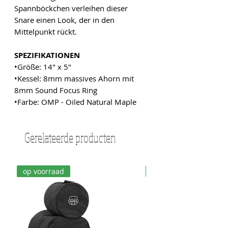
Spannböckchen verleihen dieser
Snare einen Look, der in den
Mittelpunkt rückt.
SPEZIFIKATIONEN
•Größe: 14" x 5"
•Kessel: 8mm massives Ahorn mit
8mm Sound Focus Ring
•Farbe: OMP - Oiled Natural Maple
Gerelateerde producten
op voorraad
op voorraad