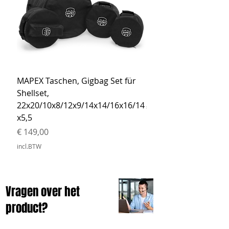
MAPEX Taschen, Gigbag Set für
MEINL Cymbals Pro St
Shellset,
MSBCB Coyote Brow
22x20/10x8/12x9/14x14/16x16/14
Prijs
€ 34,90
x5,5
incl.BTW
Prijs
€ 149,00
incl.BTW
Vragen over het
product?