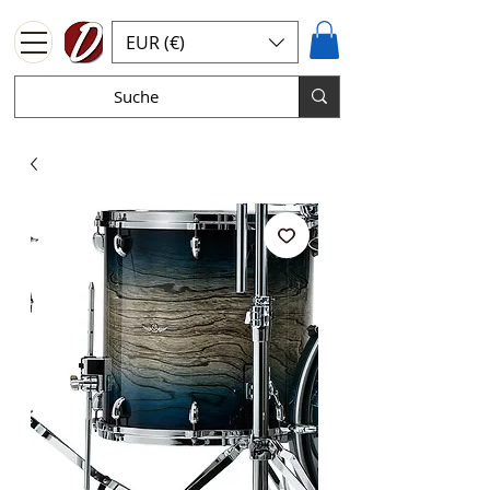
EUR (€)