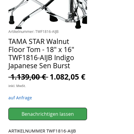
Artikelnummer: TWF1816-AIJB
TAMA STAR Walnut
Floor Tom - 18" x 16"
TWF1816-AIJB Indigo
Japanese Sen Burst
Standardpreis
Sale-
 1.139,00 € 
1.082,05 €
Preis
inkl. MwSt.
auf Anfrage
Benachrichtigen lassen
ARTIKELNUMMER TWF1816-AIJB