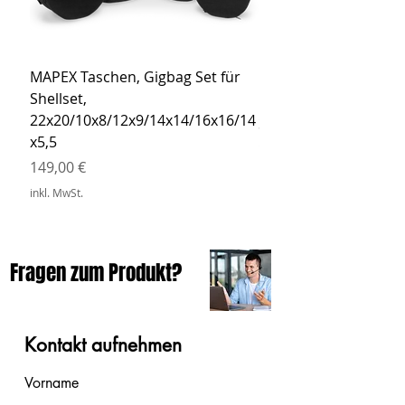
MAPEX Taschen, Gigbag Set für
MEINL Cymbals Pro St
Shellset,
MSBCB Coyote Brow
22x20/10x8/12x9/14x14/16x16/14
Preis
34,90 €
x5,5
inkl. MwSt.
Preis
149,00 €
inkl. MwSt.
Fragen zum Produkt?
Kontakt aufnehmen
Vorname