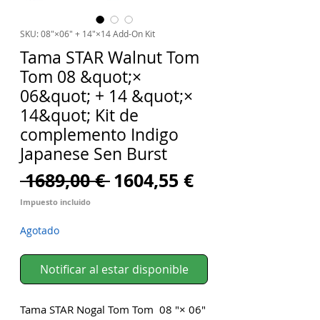
SKU: 08"×06" + 14"×14 Add-On Kit
Tama STAR Walnut Tom
Tom 08 &quot;×
06&quot; + 14 &quot;×
14&quot; Kit de
complemento Indigo
Japanese Sen Burst
Precio
Precio
 1689,00 € 
1604,55 €
de
Impuesto incluido
oferta
Agotado
Notificar al estar disponible
Tama STAR Nogal Tom Tom  08 "× 06" 