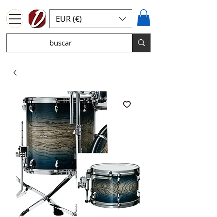
EUR (€)