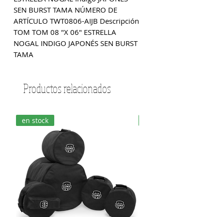
SEN BURST TAMA NÚMERO DE 
ARTÍCULO TWT0806-AIJB Descripción 
TOM TOM 08 "X 06" ESTRELLA 
NOGAL INDIGO JAPONÉS SEN BURST 
TAMA
Productos relacionados
en stock
en stock