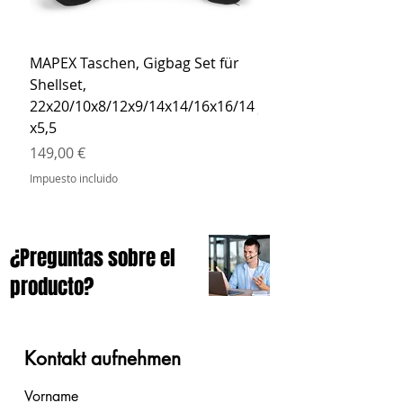
MAPEX Taschen, Gigbag Set für
MEINL Cymbals Pro St
Shellset,
MSBCB Coyote Brow
22x20/10x8/12x9/14x14/16x16/14
Precio
34,90 €
x5,5
Impuesto incluido
Precio
149,00 €
Impuesto incluido
¿Preguntas sobre el
producto?
Kontakt aufnehmen
Vorname