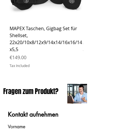
MAPEX Taschen, Gigbag Set für
MEINL Cymbals Pro St
Shellset,
MSBCB Coyote Brow
22x20/10x8/12x9/14x14/16x16/14
Price
€34.90
x5,5
Tax Included
Price
€149.00
Tax Included
Fragen zum Produkt?
Kontakt aufnehmen
Vorname