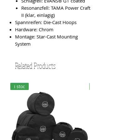
Schlagfell: EVANS® G1 coated
Resonanzfell: TAMA Power Craft
II (klar, einlagig)
Spannreifen: Die-Cast Hoops
Hardware: Chrom
Montage: Star-Cast Mounting
System
Related Products
i stoc
i stoc