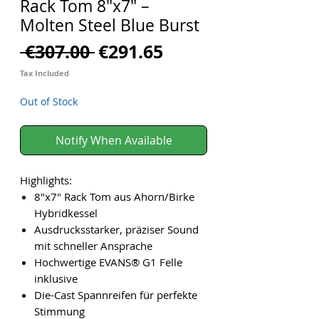
Rack Tom 8"x7" –
Molten Steel Blue Burst
Regular
Sale
 €307.00 
€291.65
Price
Price
Tax Included
Out of Stock
Notify When Available
Highlights:
8"x7" Rack Tom aus Ahorn/Birke
Hybridkessel
Ausdrucksstarker, präziser Sound
mit schneller Ansprache
Hochwertige EVANS® G1 Felle
inklusive
Die-Cast Spannreifen für perfekte
Stimmung