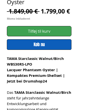
Oyster
Regulær
Salgspris
 1.849,00 € 
1.799,00 €
pris
Moms Inkluderet
Tilføj til kurv
Køb nu
TAMA Starclassic Walnut/Birch
WBS30RS-LPO
Lacquer Phantasm Oyster |
Kompaktes Premium-Shellset |
Jetzt bei Drumshop24
Das
TAMA Starclassic Walnut/Birch
steht für jahrzehntelange
Entwicklungsarbeit und
kompromisslose Klangqualität.