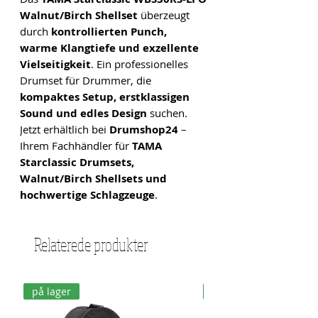
Walnut/Birch Shellset
überzeugt
durch
kontrollierten Punch,
warme Klangtiefe und exzellente
Vielseitigkeit
. Ein professionelles
Drumset für Drummer, die
kompaktes Setup, erstklassigen
Sound und edles Design
suchen.
Jetzt erhältlich bei
Drumshop24
–
Ihrem Fachhändler für
TAMA
Starclassic Drumsets,
Walnut/Birch Shellsets und
hochwertige Schlagzeuge
.
Relaterede produkter
på lager
på lager