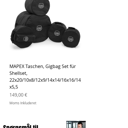
MAPEX Taschen, Gigbag Set für
MEINL Cymbals Pro St
Shellset,
MSBCB Coyote Brow
22x20/10x8/12x9/14x14/16x16/14
Pris
34,90 €
x5,5
Moms Inkluderet
Pris
149,00 €
Moms Inkluderet