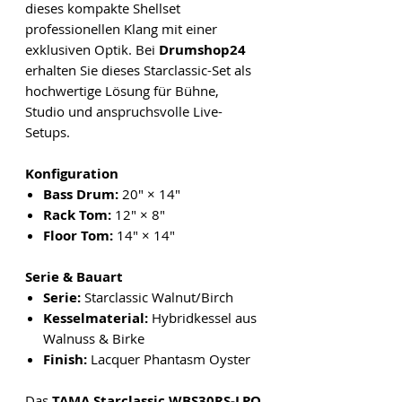
dieses kompakte Shellset
professionellen Klang mit einer
exklusiven Optik. Bei
Drumshop24
erhalten Sie dieses Starclassic-Set als
hochwertige Lösung für Bühne,
Studio und anspruchsvolle Live-
Setups.
Konfiguration
Bass Drum:
20" × 14"
Rack Tom:
12" × 8"
Floor Tom:
14" × 14"
Serie & Bauart
Serie:
Starclassic Walnut/Birch
Kesselmaterial:
Hybridkessel aus
Walnuss & Birke
Finish:
Lacquer Phantasm Oyster
Das
TAMA Starclassic WBS30RS-LPO