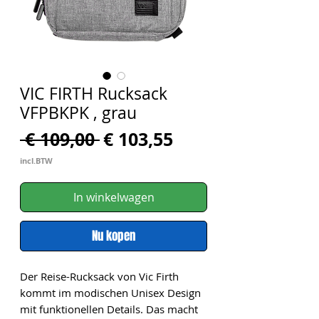
VIC FIRTH Rucksack
VFPBKPK , grau
Normale
Verkoopprijs
 € 109,00 
€ 103,55
prijs
incl.BTW
In winkelwagen
Nu kopen
Der Reise-Rucksack von Vic Firth 
kommt im modischen Unisex Design 
mit funktionellen Details. Das macht 