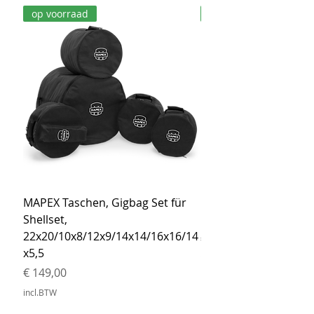
op voorraad
op voorraad
MAPEX Taschen, Gigbag Set für
MEINL Cymbals Pro St
Shellset,
MSBCB Coyote Brow
22x20/10x8/12x9/14x14/16x16/14
Prijs
€ 34,90
x5,5
incl.BTW
Prijs
€ 149,00
incl.BTW